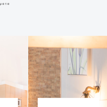
σματα