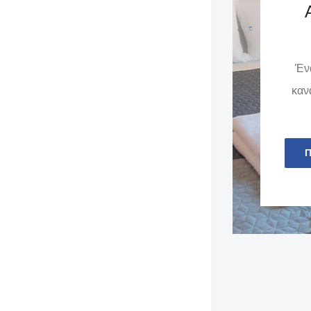
Ένα
καν
Π