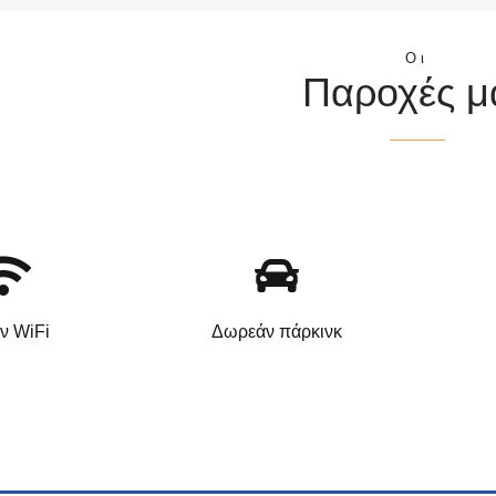
Οι
Παροχές μ
ν WiFi
Δωρεάν πάρκινκ