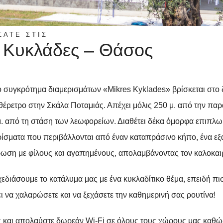
ΣΑΤΕ ΣΤΙΣ
 Κυκλάδες – Θάσος
ο συγκρότημα διαμερισμάτων «Mikres Kyklades» βρίσκεται στο
έρετρο στην Σκάλα Ποταμιάς. Απέχει μόλις 250 μ. από την πα
μ. από τη στάση των λεωφορείων. Διαθέτει δέκα όμορφα επιπλω
ρίσματα που περιβάλλονται από έναν καταπράσινο κήπο, ένα εξα
ρωση με φίλους και αγαπημένους, απολαμβάνοντας τον καλοκαιρ
εδιάσουμε το κατάλυμα μας με ένα κυκλαδίτικο θέμα, επειδή πι
 να χαλαρώσετε και να ξεχάσετε την καθημερινή σας ρουτίνα!
ας και απολαύστε δωρεάν Wi-Fi σε όλους τους χώρους μας καθώ