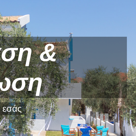
ση &
ωση
 εσάς