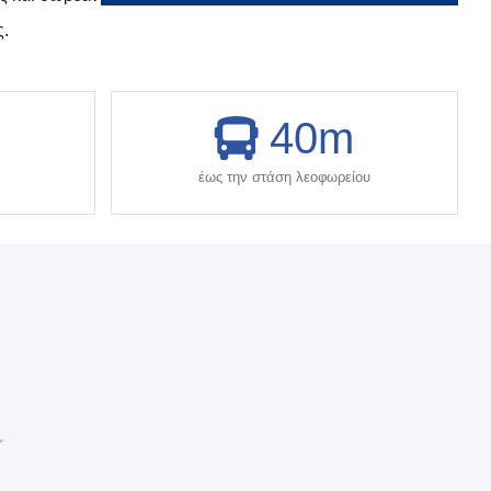
ς.
40
m
έως την στάση λεοφωρείου