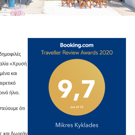
 δημοφιλές
ραλία «Χρυσή
μένα και
ιρετικό
ινό ήλιο.
στεύουμε ότι
ς και δωρεάν